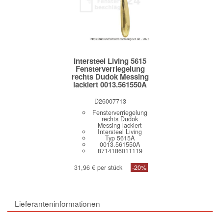
Intersteel Living 5615
Fensterverriegelung
rechts Dudok Messing
lackiert 0013.561550A
D26007713
Fensterverriegelung
rechts Dudok
Messing lackiert
Intersteel Living
Typ 5615A
0013.561550A
8714186011119
31,96 € per stück
-20%
Lieferanteninformationen