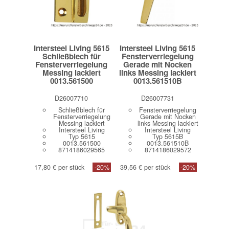
Intersteel Living 5615
Intersteel Living 5615
Schließblech für
Fensterverriegelung
Fensterverriegelung
Gerade mit Nocken
Messing lackiert
links Messing lackiert
0013.561500
0013.561510B
D26007710
D26007731
Schließblech für
Fensterverriegelung
Fensterverriegelung
Gerade mit Nocken
Messing lackiert
links Messing lackiert
Intersteel Living
Intersteel Living
Typ 5615
Typ 5615B
0013.561500
0013.561510B
8714186029565
8714186029572
17,80 € per stück
-20%
39,56 € per stück
-20%