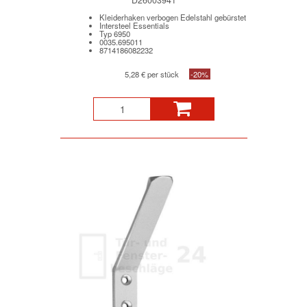
Kleiderhaken verbogen Edelstahl gebürstet
Intersteel Essentials
Typ 6950
0035.695011
8714186082232
5,28 € per stück
-20%