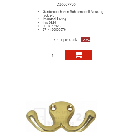
D26007766
Garderobenhaken Schiffsmodell Messing
lackiert
Intersteel Living
Typ 6926
0013.692612
8714186030578
6,71 € per stück
-20%