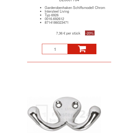
Garderobenhaken Schiffsmodell Chrom
Intersteel Living
Typ 6926
0016.692612
8714186023471
7,36 € per stück
-20%