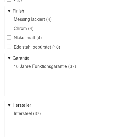
Finish
Messing lackiert
4
Chrom
4
Nickel matt
4
Edelstahl gebürstet
18
Mattschwarz
4
Garantie
Aluminium
3
10 Jahre Funktionsgarantie
37
Hersteller
Intersteel
37