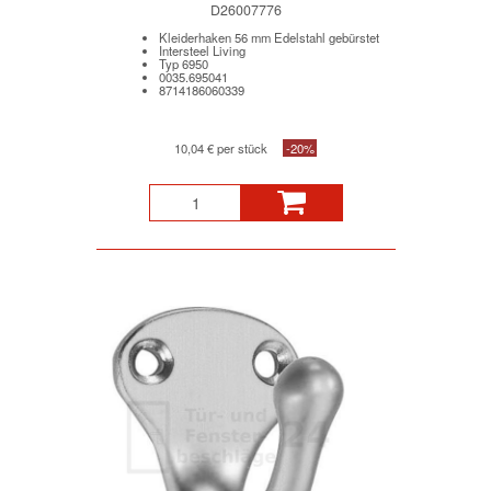
D26007776
Kleiderhaken 56 mm Edelstahl gebürstet
Intersteel Living
Typ 6950
0035.695041
8714186060339
10,04 € per stück
-20%