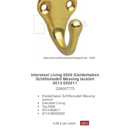
Intersteel Living 6926 Kleiderhaken
Schiffsmodell Messing lackiert
0013.692611
D26007775
Kleiderhaken Schiffsmodell Messing
lackiert
Intersteel Living
Typ 6926
0013.692611
8714186030622
4,08 € per stück
-20%