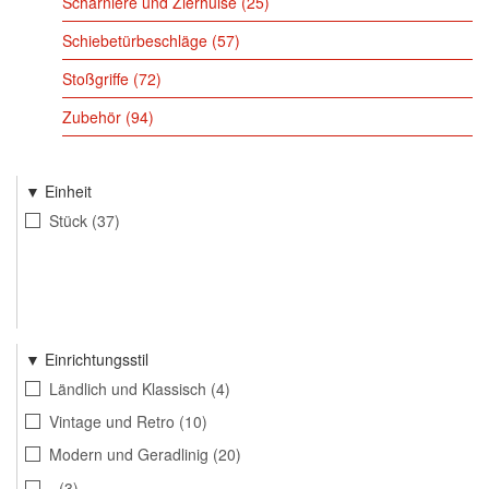
Scharniere und Zierhülse
25
Schiebetürbeschläge
57
Stoßgriffe
72
Zubehör
94
Einheit
Stück
37
Einrichtungsstil
Ländlich und Klassisch
4
Vintage und Retro
10
Modern und Geradlinig
20
-
3