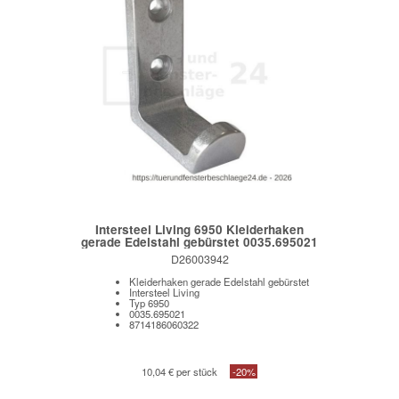
Intersteel Living 6950 Kleiderhaken
gerade Edelstahl gebürstet 0035.695021
D26003942
Kleiderhaken gerade Edelstahl gebürstet
Intersteel Living
Typ 6950
0035.695021
8714186060322
10,04 € per stück
-20%