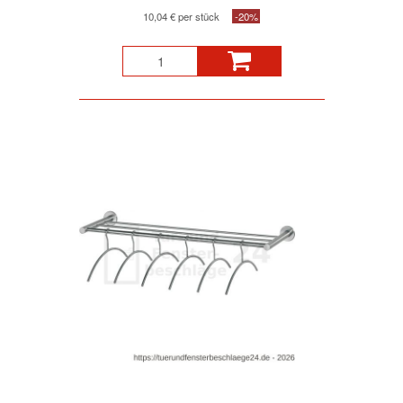
10,04 € per stück
-20%