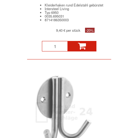
Kleiderhaken rund Edelstahl gebürstet
Intersteel Living
Typ 6950
0035.695031
8714186350003
9,40 € per stück
-20%