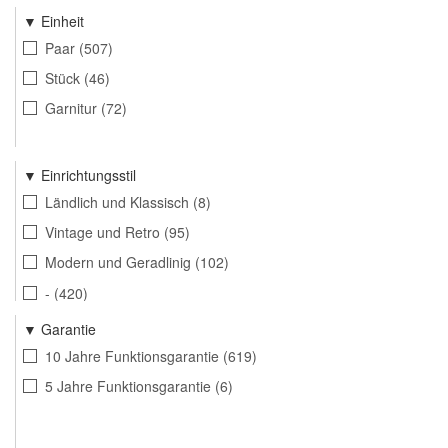
Toiletten- und Badezimmerverriegelung 78/8 mm
23
Einheit
Schlüsselloch 78 mm
9
Paar
507
Toiletten- und Badezimmerverriegelung 78/7 mm
7
Stück
46
Profilzylinder-Lochung 78 mm
9
Garnitur
72
Rundzylinder-Lochung 78 mm
9
Einrichtungsstil
Ländlich und Klassisch
8
Vintage und Retro
95
Modern und Geradlinig
102
-
420
Garantie
10 Jahre Funktionsgarantie
619
5 Jahre Funktionsgarantie
6