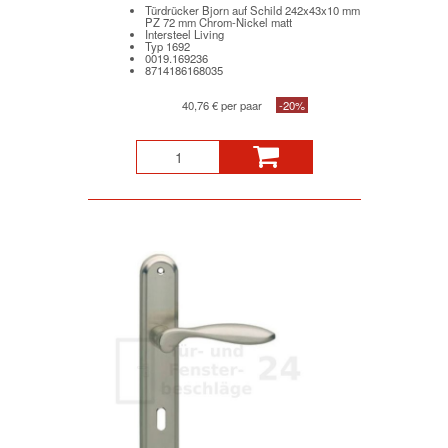
Türdrücker Bjorn auf Schild 242x43x10 mm
PZ 72 mm Chrom-Nickel matt
Intersteel Living
Typ 1692
0019.169236
8714186168035
40,76 € per paar
-20%