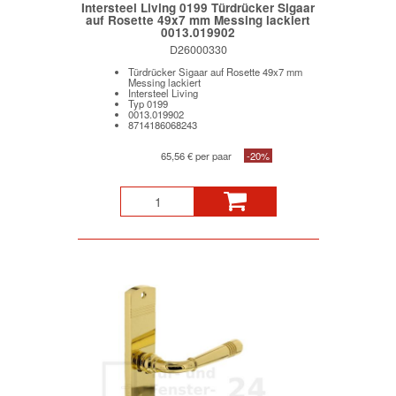
Intersteel Living 0199 Türdrücker Sigaar
auf Rosette 49x7 mm Messing lackiert
0013.019902
D26000330
Türdrücker Sigaar auf Rosette 49x7 mm
Messing lackiert
Intersteel Living
Typ 0199
0013.019902
8714186068243
65,56 € per paar
-20%