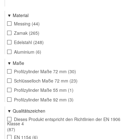
Material
Messing
44
Zamak
265
Edelstahl
248
Aluminium
6
-
62
Maße
Profilzylinder Maße 72 mm
30
Schlüsselloch Maße 72 mm
23
Profilzylinder Maße 55 mm
1
Profilzylinder Maße 92 mm
3
Toiletten- und Badezimmerverriegelung Maße 78 mm
18
Qualitätszeichen
Diameter 50 mm
1
Dieses Produkt entspricht den Richtlinien der EN 1906
Klasse 4
T model 64 x 19 x 105 mm - L model 64 x 105 x 25 mm
87
(lxbxh)
EN 1154
6
1