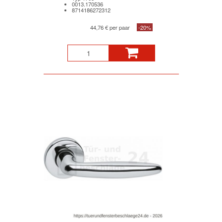
0013.170536
8714186272312
44,76 € per paar
-20%