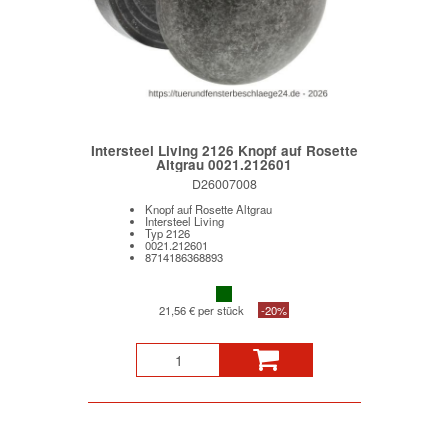
Intersteel Living 2126 Knopf auf Rosette
Altgrau 0021.212601
D26007008
Knopf auf Rosette Altgrau
Intersteel Living
Typ 2126
0021.212601
8714186368893
21,56 € per stück
-20%