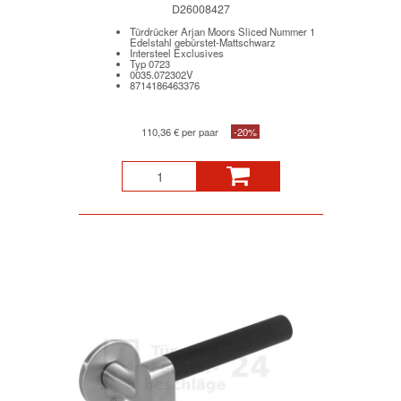
D26008427
Türdrücker Arjan Moors Sliced Nummer 1
Edelstahl gebürstet-Mattschwarz
Intersteel Exclusives
Typ 0723
0035.072302V
8714186463376
110,36 € per paar
-20%