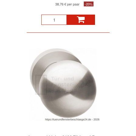
38,76 € per paar
-20%