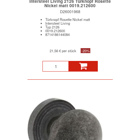
Intersteel Living 2126 Türknopf Rosette
Nickel matt 0019.212600
D26001968
Türknopf Rosette Nickel matt
Intersteel Living
Typ 2126
0019.212600
8714186144084
21,56 € per stück
-20%