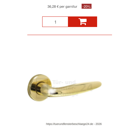
36,28 € per garnitur
-20%