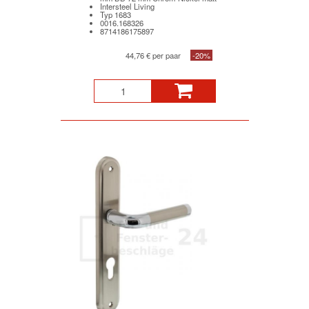
Intersteel Living
Typ 1683
0016.168326
8714186175897
44,76 € per paar
-20%