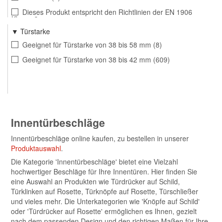
Dieses Produkt entspricht den Richtlinien der EN 1906
Klasse 3
18
Türstarke
DIN 18273
2
Geeignet für Türstarke von 38 bis 58 mm
8
Geeignet für Türstarke von 38 bis 42 mm
609
Innentürbeschläge
Innentürbeschläge online kaufen, zu bestellen in unserer
Produktauswahl
.
Die Kategorie 'Innentürbeschläge' bietet eine Vielzahl
hochwertiger Beschläge für Ihre Innentüren. Hier finden Sie
eine Auswahl an Produkten wie Türdrücker auf Schild,
Türklinken auf Rosette, Türknöpfe auf Rosette, Türschließer
und vieles mehr. Die Unterkategorien wie 'Knöpfe auf Schild'
oder 'Türdrücker auf Rosette' ermöglichen es Ihnen, gezielt
nach dem passenden Design und den richtigen Maßen für Ihre