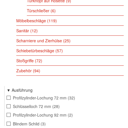
Türknopf auf Rosette
9
Türschließer
6
Möbelbeschläge
119
Sanitär
12
Scharniere und Zierhülse
25
Schiebetürbeschläge
57
Stoßgriffe
72
Zubehör
94
Ausführung
Profilzylinder-Lochung 72 mm
32
Schlüsselloch 72 mm
28
Profilzylinder-Lochung 92 mm
2
Blindem Schild
3