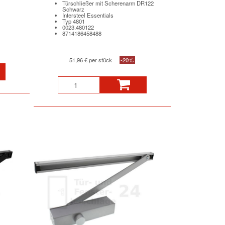
Türschließer mit Scherenarm DR122
Schwarz
Intersteel Essentials
Typ 4801
0023.480122
8714186458488
51,96 € per stück
-20%