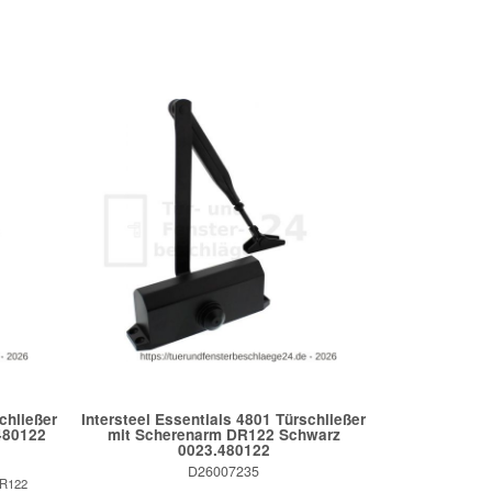
chließer
Intersteel Essentials 4801 Türschließer
480122
mit Scherenarm DR122 Schwarz
0023.480122
D26007235
DR122