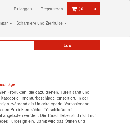
0
Einloggen
Registrieren
nitär
Scharniere und Zierhülse
Los
eschläge
.
nalen Produkten, die dazu dienen, Türen sanft und
Kategorie 'Innentürbeschläge' einsortiert. In der
Design, während die Unterkategorie 'Verschiedene
u den Produkten zählen Türschließer mit
l angeboten werden. Die Türschließer sind nicht nur
edes Türdesign ein. Damit wird das Öffnen und