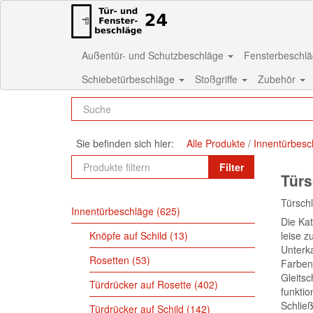
Außentür- und Schutzbeschläge
Fensterbeschl
Schiebetürbeschläge
Stoßgriffe
Zubehör
Sie befinden sich hier:
Alle Produkte
Innentürbesc
Filter
Türs
Türschl
Innentürbeschläge
625
Die Kat
Knöpfe auf Schild
13
leise z
Unterka
Rosetten
53
Farben'
Gleitsc
Türdrücker auf Rosette
402
funktio
Schlie
Türdrücker auf Schild
142