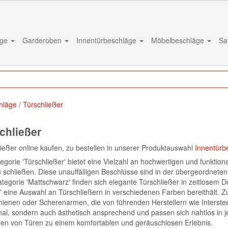
äge
Garderoben
Innentürbeschläge
Möbelbeschläge
Sa
hläge
Türschließer
chließer
ießer online kaufen, zu bestellen in unserer Produktauswahl
Innentürb
egorie 'Türschließer' bietet eine Vielzahl an hochwertigen und funktio
u schließen. Diese unauffälligen Beschlüsse sind in der übergeordneten 
tegorie 'Mattschwarz' finden sich elegante Türschließer in zeitlosem 
 eine Auswahl an Türschließern in verschiedenen Farben bereithält. Z
hienen oder Scherenarmen, die von führenden Herstellern wie Interstee
nal, sondern auch ästhetisch ansprechend und passen sich nahtlos in j
ßen von Türen zu einem komfortablen und geräuschlosen Erlebnis.