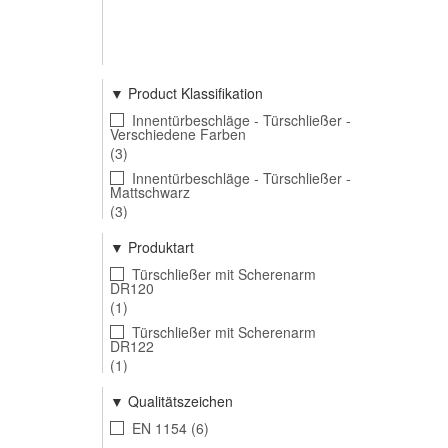
Product Klassifikation
Innentürbeschläge - Türschließer -
Verschiedene Farben
3
Innentürbeschläge - Türschließer -
Mattschwarz
3
Produktart
Türschließer mit Scherenarm
DR120
1
Türschließer mit Scherenarm
DR122
1
Türschließer mit Scherenarm
Qualitätszeichen
DR122 Schwarz
1
EN 1154
6