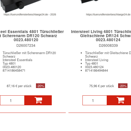
teel Essentials 4801 Türschließer
Intersteel Living 4801 Türschli
t Scherenarm DR120 Schwarz
Gleitschiene DR124 Schw
0023.480120
0023.480124
D26007234
D26008339
Türschließer mit Scherenarm DR120
Türschließer mit Gleitschiene 
Schwarz
Schwarz
Intersteel Essentials
Intersteel Living
Typ 4801
Typ 4801
0023.480120
0023.480124
8714186458471
8714186494844
87,16 € per stück
-20%
75,96 € per stück
-20%