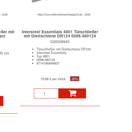
eßer mit
Intersteel Essentials 4801 Türschließer
arz
mit Gleitschiene DR124 0098.480124
D26008943
Türschließer mit Gleitschiene DR124
Intersteel Essentials
DR 124
Typ 4801
0098.480124
8714186494837
75,96 € per stück
-20%