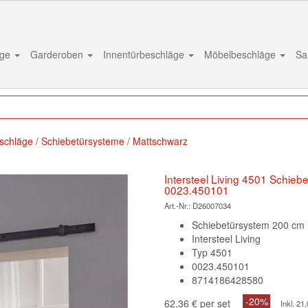
äge
Garderoben
Innentürbeschläge
Möbelbeschläge
Sa
schläge
Schiebetürsysteme
Mattschwarz
Intersteel Living 4501 Schi
0023.450101
Art.-Nr.:
D26007034
Schiebetürsystem 200 cm
Intersteel Living
Typ 4501
0023.450101
8714186428580
-20%
62,36 € per set
Inkl. 2