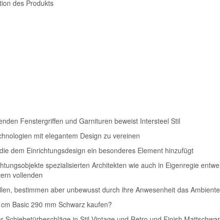
ktion des Produkts
enden Fenstergriffen und Garnituren beweist Intersteel Stil
echnologien mit elegantem Design zu vereinen
e, die dem Einrichtungsdesign ein besonderes Element hinzufügt
tungsobjekte spezialisierten Architekten wie auch in Eigenregie entwe
tern vollenden
fallen, bestimmen aber unbewusst durch ihre Anwesenheit das Ambiente
00 cm Basic 290 mm Schwarz kaufen?
r Schiebetürbeschläge in Stil Vintage und Retro und Finish Mattschwar