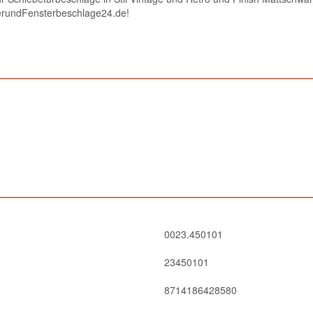
uerundFensterbeschlage24.de!
0023.450101
23450101
8714186428580