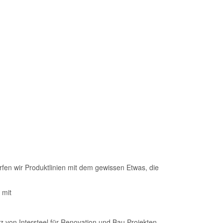
rfen wir Produktlinien mit dem gewissen Etwas, die
 mit
z von Intersteel für Renovation und Bau Projekten