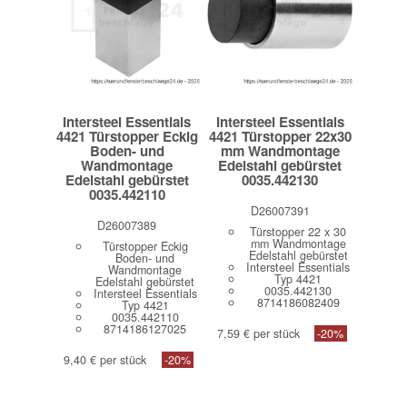
Intersteel Essentials
Intersteel Essentials
4421 Türstopper Eckig
4421 Türstopper 22x30
Boden- und
mm Wandmontage
Wandmontage
Edelstahl gebürstet
Edelstahl gebürstet
0035.442130
0035.442110
D26007391
D26007389
Türstopper 22 x 30
mm Wandmontage
Türstopper Eckig
Edelstahl gebürstet
Boden- und
Intersteel Essentials
Wandmontage
Typ 4421
Edelstahl gebürstet
0035.442130
Intersteel Essentials
8714186082409
Typ 4421
0035.442110
8714186127025
7,59 € per stück
-20%
9,40 € per stück
-20%