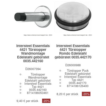
Intersteel Essentials
Intersteel Essentials
4421 Türstopper
4421 Türstopper
Wandmontage
Rondo Edelstahl
Edelstahl gebürstet
gebürstet 0035.442170
0035.442160
D26000988
D26007394
Türstopper Puck
Edelstahl gebürstet
Türstopper
Intersteel Essentials
Wandmontage
Typ 4421
Edelstahl gebürstet
0035.442170
Intersteel Essentials
8714186126400
Typ 4421
0035.442160
8714186053461
8,20 € per stück
-20%
9,40 € per stück
-20%