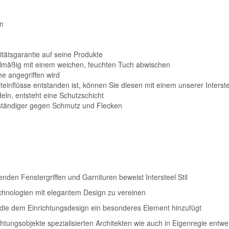
n
itätsgarantie auf seine Produkte
lmäßig mit einem weichen, feuchten Tuch abwischen
he angegriffen wird
inflüsse entstanden ist, können Sie diesen mit einem unserer Interst
ln, entsteht eine Schutzschicht
ständiger gegen Schmutz und Flecken
enden Fenstergriffen und Garnituren beweist Intersteel Stil
echnologien mit elegantem Design zu vereinen
e, die dem Einrichtungsdesign ein besonderes Element hinzufügt
tungsobjekte spezialisierten Architekten wie auch in Eigenregie entwe