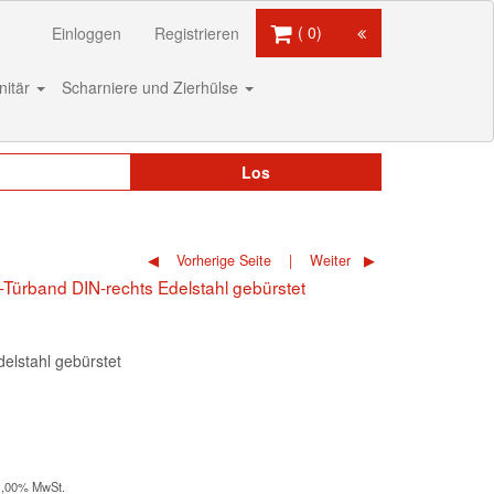
0
Einloggen
Registrieren
nitär
Scharniere und Zierhülse
Los
Vorherige Seite
Weiter
ft-Türband DIN-rechts Edelstahl gebürstet
delstahl gebürstet
21,00% MwSt.