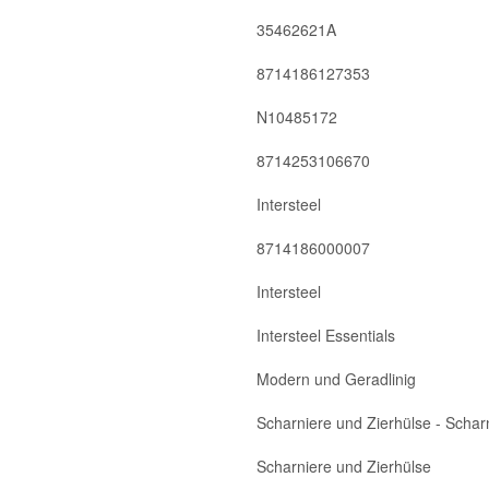
35462621A
8714186127353
N10485172
8714253106670
Intersteel
8714186000007
Intersteel
Intersteel Essentials
Modern und Geradlinig
Scharniere und Zierhülse - Scharn
Scharniere und Zierhülse