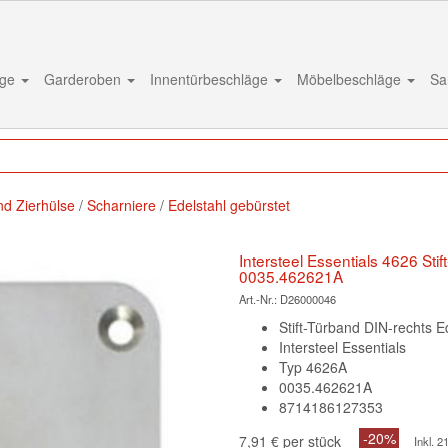
äge
Garderoben
Innentürbeschläge
Möbelbeschläge
Sa
nd Zierhülse
Scharniere
Edelstahl gebürstet
Intersteel Essentials 4626 Sti
0035.462621A
Art.-Nr.:
D26000046
Stift-Türband DIN-rechts E
Intersteel Essentials
Typ 4626A
0035.462621A
8714186127353
-20%
7,91 € per stück
Inkl. 