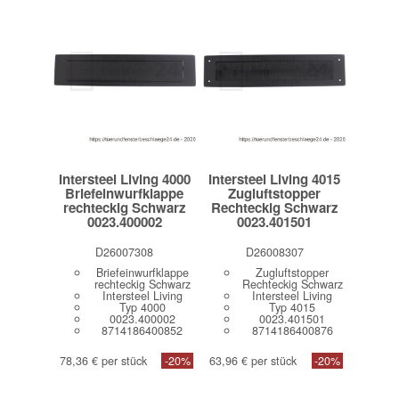
Intersteel Living 4000
Intersteel Living 4015
Briefeinwurfklappe
Zugluftstopper
rechteckig Schwarz
Rechteckig Schwarz
0023.400002
0023.401501
D26007308
D26008307
Briefeinwurfklappe
Zugluftstopper
rechteckig Schwarz
Rechteckig Schwarz
Intersteel Living
Intersteel Living
Typ 4000
Typ 4015
0023.400002
0023.401501
8714186400852
8714186400876
78,36 € per stück
-20%
63,96 € per stück
-20%