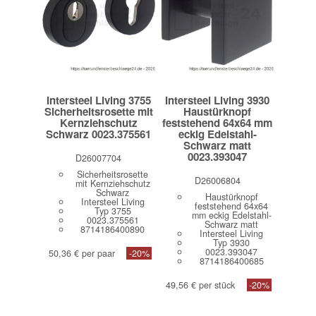
Intersteel Living 3755
Intersteel Living 3930
Sicherheitsrosette mit
Haustürknopf
Kernziehschutz
feststehend 64x64 mm
Schwarz 0023.375561
eckig Edelstahl-
Schwarz matt
0023.393047
D26007704
Sicherheitsrosette
D26006804
mit Kernziehschutz
Schwarz
Haustürknopf
Intersteel Living
feststehend 64x64
Typ 3755
mm eckig Edelstahl-
0023.375561
Schwarz matt
8714186400890
Intersteel Living
Typ 3930
0023.393047
50,36 € per paar
-20%
8714186400685
49,56 € per stück
-20%